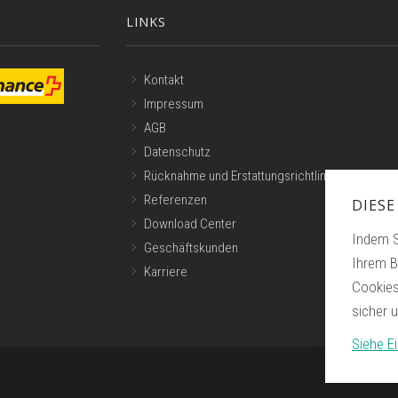
LINKS
Kontakt
Impressum
AGB
Datenschutz
Rücknahme und Erstattungsrichtlinien
Referenzen
DIESE
Download Center
Indem S
Geschäftskunden
Ihrem B
Karriere
Cookies
sicher 
Siehe Ei