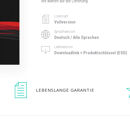
Wir warten auf die Lieferung
Lizenzart
Vollversion
Sprachversion
Deutsch / Alle Sprachen
Lieferversion
Downloadlink + Produktschlüssel (ESD)
LEBENSLANGE GARANTIE