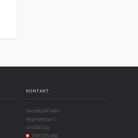
KONTAKT
SwissBuy24 GmbH
Aegeristrasse 5
CH-6300 Zug
SWITZERLAND