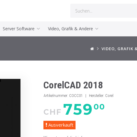
Server Software
Video, Grafik & Andere
VIDEO, GRAFIK 
CorelCAD 2018
Artikelnummer
:
COCC01
|
Hersteller
:
Corel
759
00
CHF
Ausverkauft