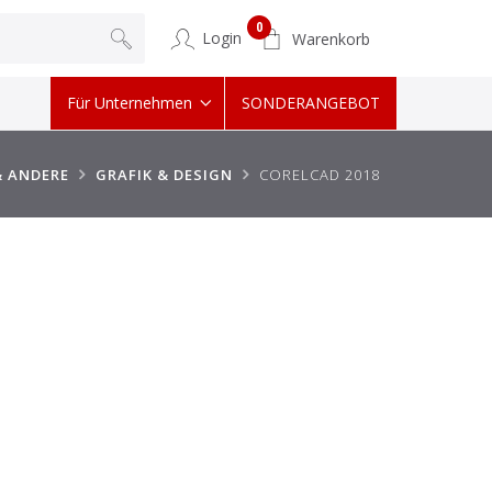
0
Login
Warenkorb
Für Unternehmen
SONDERANGEBOT
& ANDERE
GRAFIK & DESIGN
CORELCAD 2018