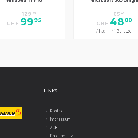
129
65
95
40
99
48
95
00
CHF
CHF
1 Jahr
1 Benutzer
LINKS
Kontakt
Impressum
AGB
Datenschutz